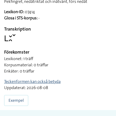
Pekfingret, nedåtriktat och inåtvänt, förs nedåt
Lexikon-ID:
07414
Glosa i STS-korpus:
-
Transkription
􌥈􌥖􌥘􌥧
Förekomster
Lexikonet: 1 träff
Korpusmaterial: 0 träffar
Enkäter: 0 träffar
Teckenformen kan också betyda
Uppdaterat: 2026-08-08
Exempel