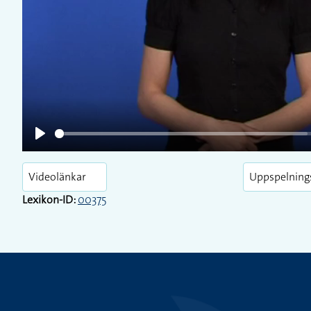
Play
Play
Videolänkar
Uppspelning
Lexikon-ID:
00375