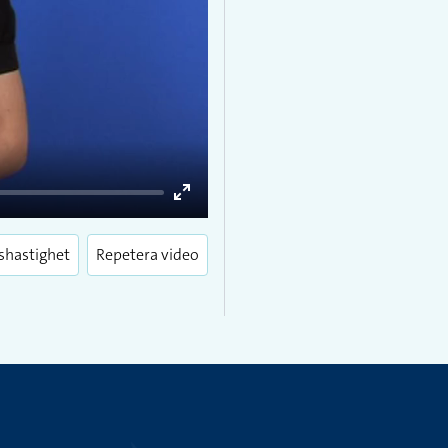
Enter
fullscreen
shastighet
Repetera video