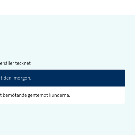
ehåller tecknet
våtiden imorgon.
 sitt bemötande gentemot kunderna.