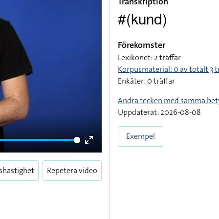
Transkription
#(kund)
Förekomster
Lexikonet: 2 träffar
Korpusmaterial: 0 av totalt 3 t
Enkäter: 0 träffar
Andra tecken med samma bet
Uppdaterat: 2026-08-08
Exempel
Enter
fullscreen
shastighet
Repetera video