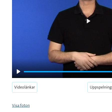
Play
Play
Videolänkar
Uppspelning
Visa foton