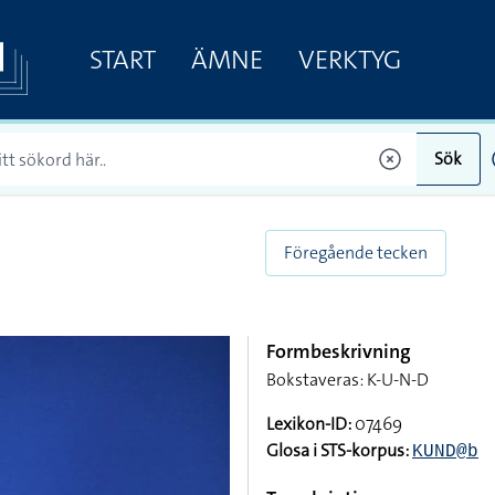
START
ÄMNE
VERKTYG
Sök
Föregående tecken
Formbeskrivning
Bokstaveras: K-U-N-D
Lexikon-ID:
07469
Glosa i STS-korpus:
KUND@b