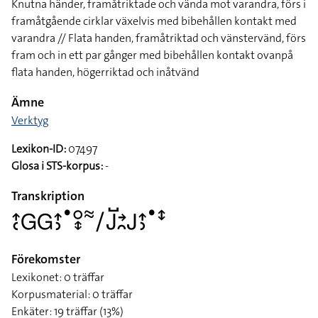
Knutna händer, framåtriktade och vända mot varandra, förs i
framåtgående cirklar växelvis med bibehållen kontakt med
varandra // Flata handen, framåtriktad och vänstervänd, förs
fram och in ett par gånger med bibehållen kontakt ovanpå
flata handen, högerriktad och inåtvänd
Ämne
Verktyg
Lexikon-ID:
07497
Glosa i STS-korpus:
-
Transkription
􌤴􌥗􌤦􌤦􌤴􌤶􌤟􌥰􌦋􌦇􌥠􌤢􌤹􌥔􌥘􌤢􌤴􌤶􌤟􌥥
Förekomster
Lexikonet: 0 träffar
Korpusmaterial: 0 träffar
Enkäter: 19 träffar (13%)