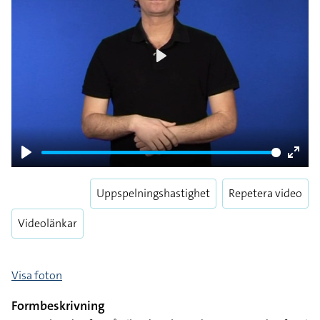
Play
Play
Enter
fulls
Uppspelningshastighet
Repetera video
Videolänkar
Visa foton
Formbeskrivning