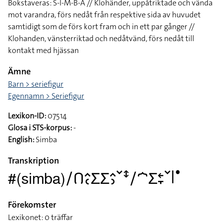
Bokstaveras: S-I-M-B-A // Klohänder, uppåtriktade och vända
mot varandra, förs nedåt från respektive sida av huvudet
samtidigt som de förs kort fram och in ett par gånger //
Klohanden, vänsterriktad och nedåtvänd, förs nedåt till
kontakt med hjässan
Ämne
Barn > seriefigur
Egennamn > Seriefigur
Lexikon-ID:
07514
Glosa i STS-korpus:
-
English:
Simba
Transkription
#(simba)􌥠􌤂􌤵􌥗􌤥􌤥􌤵􌤶􌥧􌥥􌥠􌤀􌤥􌥓􌥙􌥧􌥼􌤟
Förekomster
Lexikonet: 0 träffar