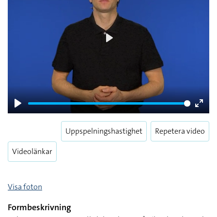
Play
Play
Enter
fulls
Uppspelningshastighet
Repetera video
Videolänkar
Visa foton
Formbeskrivning