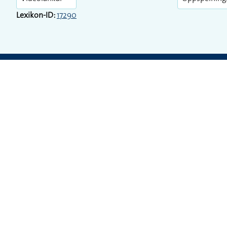
Play
Videolänkar
Uppspelning
Lexikon-ID:
17290
STOCKHOLMS UNIVERSITET
Inst. för lingvistik
SE-106 91 Stockholm
Telefon: 08-16 23 47
Kontakt