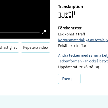
Transkription
􌤔􌤢􌥓􌤸􌥦􌥡􌥼􌥻
Förekomster
Lexikonet: 1 träff
Korpusmaterial: 34 av totalt 72
Enkäter: 0 träffar
Andra tecken med samma bet
Teckenformen kan också bety
Uppdaterat: 2026-08-09
Exempel
shastighet
Repetera video
Enter
fullscreen