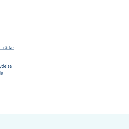
 träffar
ydelse
da