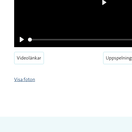
Play
Videolänkar
Uppspelning
Pause
Visa foton