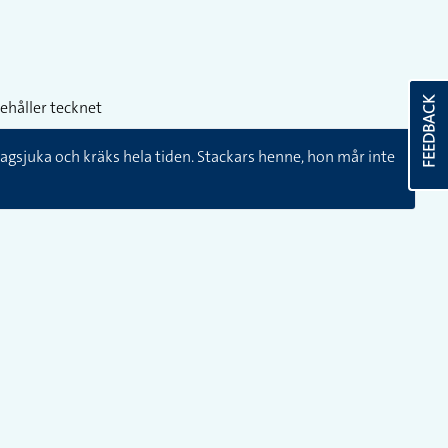
FEEDBACK
ehåller tecknet
agsjuka och kräks hela tiden. Stackars henne, hon mår inte