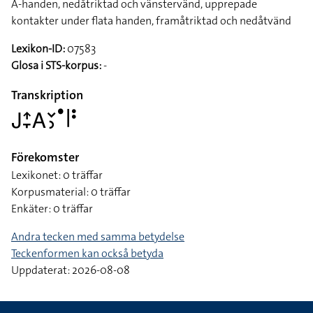
A-handen, nedåtriktad och vänstervänd, upprepade
kontakter under flata handen, framåtriktad och nedåtvänd
Lexikon-ID:
07583
Glosa i STS-korpus:
-
Transkription
􌤢􌤴􌥙􌤤􌥖􌤶􌤟􌥼􌥻
Förekomster
Lexikonet: 0 träffar
Korpusmaterial: 0 träffar
Enkäter: 0 träffar
Andra tecken med samma betydelse
Teckenformen kan också betyda
Uppdaterat: 2026-08-08