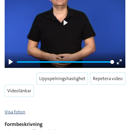
Play
Play
Enter
fulls
Uppspelningshastighet
Repetera video
Videolänkar
Visa foton
Formbeskrivning