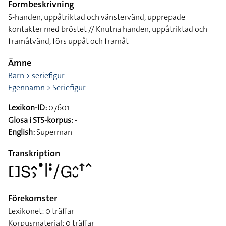
Formbeskrivning
S-handen, uppåtriktad och vänstervänd, upprepade
kontakter med bröstet // Knutna handen, uppåtriktad och
framåtvänd, förs uppåt och framåt
Ämne
Barn > seriefigur
Egennamn > Seriefigur
Lexikon-ID:
07601
Glosa i STS-korpus:
-
English:
Superman
Transkription
􌤓􌥅􌤵􌤶􌤟􌥼􌥻􌥠􌤦􌤵􌤷􌦃􌥦
Förekomster
Lexikonet: 0 träffar
Korpusmaterial: 0 träffar