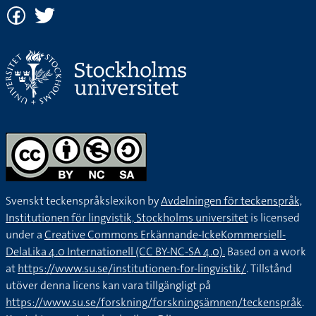
Svenskt teckenspråkslexikon by
Avdelningen för teckenspråk,
Institutionen för lingvistik, Stockholms universitet
is licensed
under a
Creative Commons Erkännande-IckeKommersiell-
DelaLika 4.0 Internationell (CC BY-NC-SA 4.0).
Based on a work
at
https://www.su.se/institutionen-for-lingvistik/
. Tillstånd
utöver denna licens kan vara tillgängligt på
https://www.su.se/forskning/forskningsämnen/teckenspråk
.