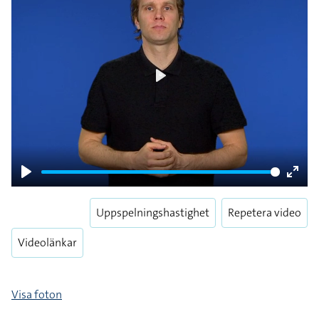
Play
Play
Enter
fulls
Uppspelningshastighet
Repetera video
Videolänkar
Visa foton