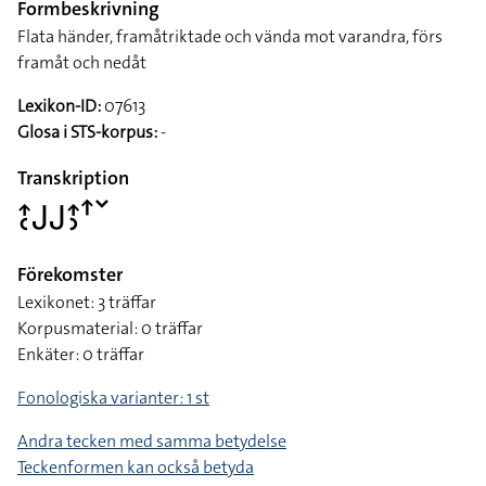
Formbeskrivning
Flata händer, framåtriktade och vända mot varandra, förs
framåt och nedåt
Lexikon-ID:
07613
Glosa i STS-korpus:
-
Transkription
􌤴􌥗􌤢􌤢􌤴􌤶􌦃􌥧
Förekomster
Lexikonet: 3 träffar
Korpusmaterial: 0 träffar
Enkäter: 0 träffar
Fonologiska varianter: 1 st
Andra tecken med samma betydelse
Teckenformen kan också betyda