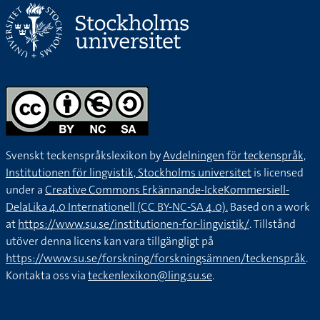
Svenskt teckenspråkslexikon by
Avdelningen för teckenspråk,
Institutionen för lingvistik, Stockholms universitet
is licensed
under a
Creative Commons Erkännande-IckeKommersiell-
DelaLika 4.0 Internationell (CC BY-NC-SA 4.0).
Based on a work
at
https://www.su.se/institutionen-for-lingvistik/
. Tillstånd
utöver denna licens kan vara tillgängligt på
https://www.su.se/forskning/forskningsämnen/teckenspråk
.
Kontakta oss via
teckenlexikon@ling.su.se
.