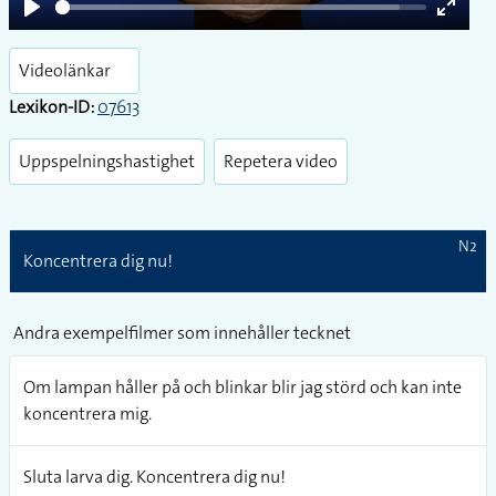
Play
Enter
fullsc
Videolänkar
Lexikon-ID:
07613
Uppspelningshastighet
Repetera video
N2
Koncentrera dig nu!
Andra exempelfilmer som innehåller tecknet
Om lampan håller på och blinkar blir jag störd och kan inte
koncentrera mig.
Sluta larva dig. Koncentrera dig nu!