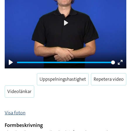
Play
Play
Enter
fulls
Uppspelningshastighet
Repetera video
Videolänkar
Visa foton
Formbeskrivning