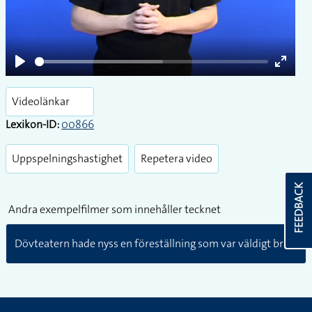
Play
Enter
fullsc
Videolänkar
Lexikon-ID:
00866
Uppspelningshastighet
Repetera video
FEEDBACK
Andra exempelfilmer som innehåller tecknet
Dövteatern hade nyss en föreställning som var väldigt bra.