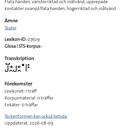
Flata handen, vänsterriktad och inåtvänd, upprepade
kontakter ovanpå flata handen, högerriktad och inåtvänd
Ämne
Teater
Lexikon-ID:
07629
Glosa i STS-korpus:
-
Transkription
􌤢􌤹􌥔􌥘􌤢􌥓􌥘􌤟􌥼􌥻
Förekomster
Lexikonet: 1 träff
Korpusmaterial: 0 träffar
Enkäter: 0 träffar
Teckenformen kan också betyda
Uppdaterat: 2026-08-09