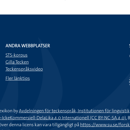
ANDRA WEBBPLATSER
STS-korpus
Gilla Tecken
Teckenspråksvideo
Fler länktips
exikon by
Avdelningen för teckenspråk, Institutionen för lingvisti
keKommersiell-DelaLika 4.0 Internationell (CC BY-NC-SA 4.0).
B
töver denna licens kan vara tillgängligt på
https://www.su.se/fors