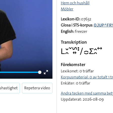
Hem och hushåll
Möbler
Lexikon-ID:
07632
Glosa i STS-korpus:
DJUP^FR
English:
freezer
Transkription
􌥈􌥖􌥘􌥧􌥲􌦉􌥻􌥠􌤌􌤥􌤵􌥘􌥤
Förekomster
Lexikonet: 0 träffar
Korpusmaterial: 0 av totalt 1 t
Enter
Enkäter: 0 träffar
fullscreen
shastighet
Repetera video
Andra tecken med samma bet
Uppdaterat: 2026-08-09