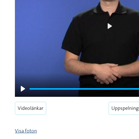
Play
Play
Videolänkar
Uppspelning
Visa foton