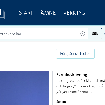
START
ÄMNE
VERKTYG
Sök
Föregående tecken
Formbeskrivning
Pekfingret, nedåtriktat och in
och höger // Klohanden, uppåtr
gånger framför munnen
Ämne