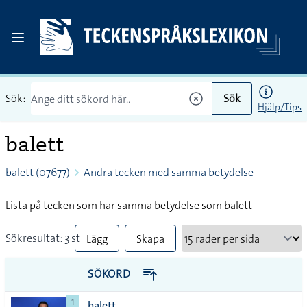
Sök:
Sök
Hjälp/Tips
balett
balett (07677)
Andra tecken med samma betydelse
Lista på tecken som har samma betydelse som balett
Sökresultat: 3 st
Lägg
Skapa
till
PDF
SÖKORD
alla i
1
balett