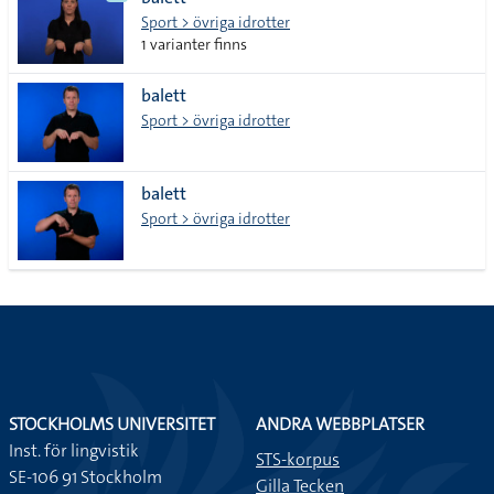
lista
Sport > övriga idrotter
1 varianter finns
balett
Sport > övriga idrotter
balett
Sport > övriga idrotter
STOCKHOLMS UNIVERSITET
ANDRA WEBBPLATSER
Inst. för lingvistik
STS-korpus
SE-106 91 Stockholm
Gilla Tecken