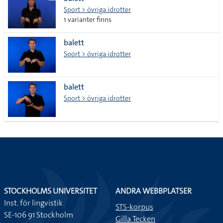
lista
Sport > övriga idrotter
1 varianter finns
balett
Sport > övriga idrotter
balett
Sport > övriga idrotter
STOCKHOLMS UNIVERSITET
ANDRA WEBBPLATSER
Inst. för lingvistik
STS-korpus
SE-106 91 Stockholm
Gilla Tecken