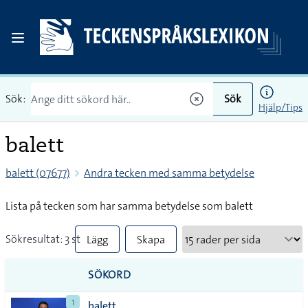
Sök:
Sök
Hjälp/Tips
balett
balett (07677)
Andra tecken med samma betydelse
Lista på tecken som har samma betydelse som balett
Sökresultat: 3 st
Lägg
Skapa
till
PDF
SÖKORD
alla i
1
balett