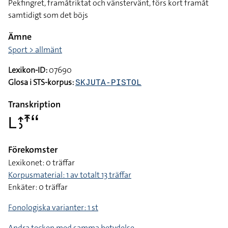
Pekfingret, framåtriktat och vänstervänt, förs kort framåt
samtidigt som det böjs
Ämne
Sport > allmänt
Lexikon-ID:
07690
Glosa i STS-korpus:
SKJUTA-PISTOL
Transkription
􌥈􌤴􌤶􌥵􌦨
Förekomster
Lexikonet: 0 träffar
Korpusmaterial: 1 av totalt 13 träffar
Enkäter: 0 träffar
Fonologiska varianter: 1 st
Andra tecken med samma betydelse