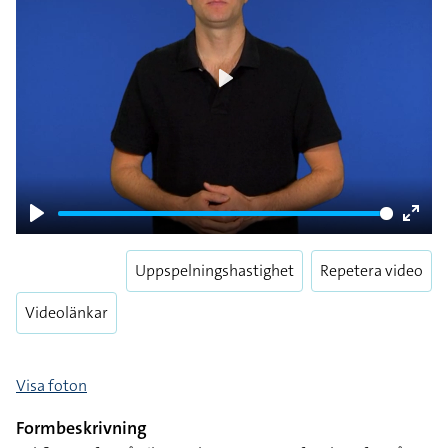
Play
Play
Enter
fulls
Uppspelningshastighet
Repetera video
Videolänkar
Visa foton
Formbeskrivning