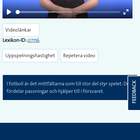
Play
Enter
fullsc
Videolänkar
Lexikon-ID:
07716
Uppspelningshastighet
Repetera video
I fotboll är det mittfältarna som till stor del styr spelet. De
FEEDBACK
fördelar passningar och hjälper till i försvaret.