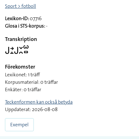
Sport > fotboll
Lexikon-ID:
07716
Glosa i STS-korpus:
-
Transkription
􌤢􌥔􌤸􌤢􌥖􌥘􌥱􌦉
Förekomster
Lexikonet: 1 träff
Korpusmaterial: 0 träffar
Enkäter: 0 träffar
Teckenformen kan också betyda
Uppdaterat: 2026-08-08
Exempel