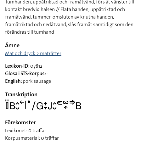
Tumhanden, uppåtriktad och framåtvänd, förs åt vänster till
kontakt bredvid halsen // Flata handen, uppåtriktad och
framåtvänd, tummen omsluten av knutna handen,
framåtriktad och nedåtvänd, slås framåt samtidigt som den
förändras till tumhand
Ämne
Mat och dryck > maträtter
Lexikon-ID:
07812
Glosa i STS-korpus:
-
English:
pork sausage
Transkription
􌤞􌤺􌤧􌤵􌤷􌥢􌥼􌤟􌥠􌤦􌤴􌥙􌤢􌤵􌤷􌥭􌥱􌥾􌦆􌤧
Förekomster
Lexikonet: 0 träffar
Korpusmaterial: 0 träffar