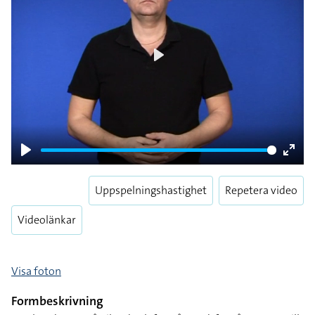
Play
Play
Enter
fulls
Uppspelningshastighet
Repetera video
Videolänkar
Visa foton
Formbeskrivning