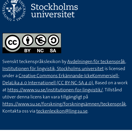
Svenskt teckenspråkslexikon by
Avdelningen för teckenspråk,
Institutionen för lingvistik, Stockholms universitet
is licensed
under a
Creative Commons Erkännande-IckeKommersiell-
DelaLika 4.0 Internationell (CC BY-NC-SA 4.0).
Based on a work
at
https://www.su.se/institutionen-for-lingvistik/
. Tillstånd
utöver denna licens kan vara tillgängligt på
https://www.su.se/forskning/forskningsämnen/teckenspråk
.
Kontakta oss via
teckenlexikon@ling.su.se
.