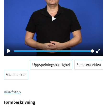
Play
Play
Enter
fulls
Uppspelningshastighet
Repetera video
Videolänkar
Visa foton
Formbeskrivning