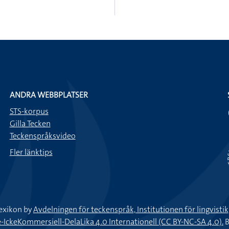
ANDRA WEBBPLATSER
STS-korpus
Gilla Tecken
Teckenspråksvideo
Fler länktips
exikon by
Avdelningen för teckenspråk, Institutionen för lingvisti
keKommersiell-DelaLika 4.0 Internationell (CC BY-NC-SA 4.0).
B