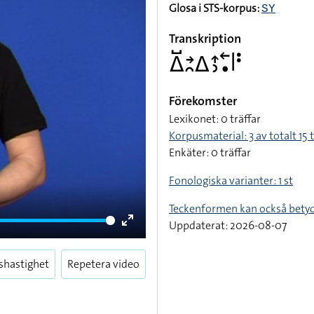
Glosa i STS-korpus:
SY
Transkription
􌤩􌤹􌥔􌥘􌤩􌤴􌤶􌥢􌥡􌥼􌥻
Förekomster
Lexikonet: 0 träffar
Korpusmaterial: 3 av totalt 15 t
Enkäter: 0 träffar
Fonologiska varianter: 1 st
Teckenformen kan också bety
Uppdaterat: 2026-08-07
Enter
fullscreen
shastighet
Repetera video