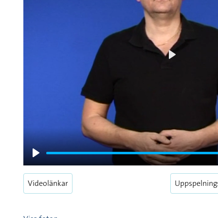
Play
Play
Videolänkar
Uppspelning