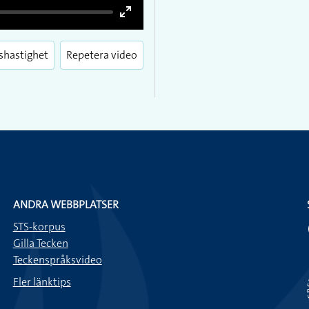
Enter
fullscreen
shastighet
Repetera video