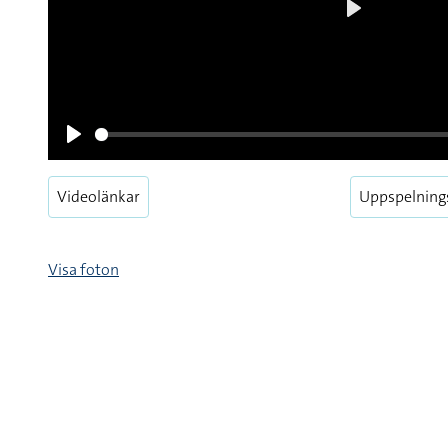
Videolänkar
Uppspelning
Pause
Visa foton