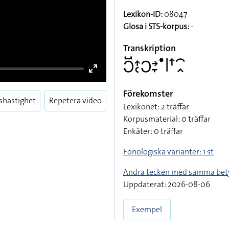
Lexikon-ID:
08047
Glosa i STS-korpus:
-
Transkription
􌥋􌤹􌤴􌥗􌥋􌥔􌥙􌤟􌥼􌦃􌥯􌥿
Förekomster
Lexikonet: 2 träffar
Korpusmaterial: 0 träffar
Enkäter: 0 träffar
Fonologiska varianter: 1 st
Andra tecken med samma bet
shastighet
Repetera video
Uppdaterat: 2026-08-06
Enter
fullscreen
Exempel