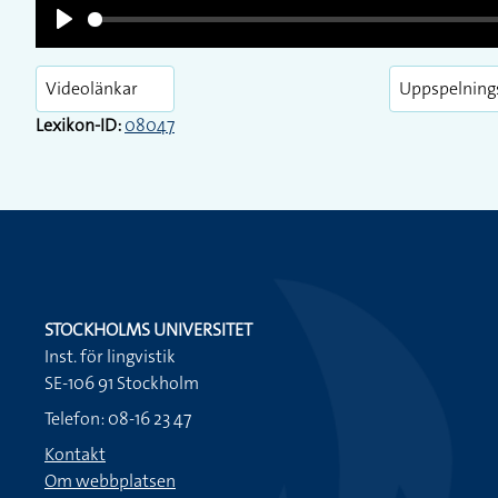
Play
Play
Videolänkar
Uppspelning
Lexikon-ID:
08047