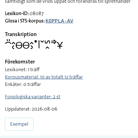
samtidigt som de vrids uppåt och förändras till sprethänder
Lexikon-ID:
08087
Glosa i STS-korpus:
KOPPLA-AV
Transkription
􌤃􌤺􌤵􌥗􌤫􌤫􌤵􌤶􌤟􌥼􌥧􌥲􌥿􌦆􌥃
Förekomster
Lexikonet: 1 träff
Korpusmaterial: 10 av totalt 12 träffar
Enkäter: 0 träffar
Fonologiska varianter: 2 st
Uppdaterat: 2026-08-06
Exempel