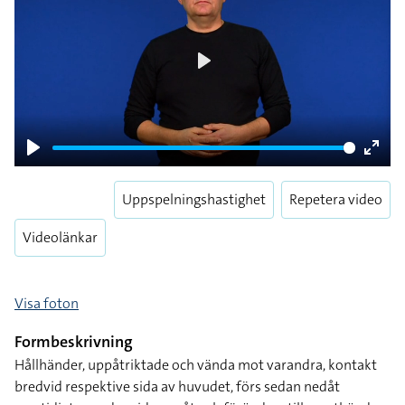
Play
Play
Enter
fulls
Uppspelningshastighet
Repetera video
Videolänkar
Visa foton
Formbeskrivning
Hållhänder, uppåtriktade och vända mot varandra, kontakt
bredvid respektive sida av huvudet, förs sedan nedåt