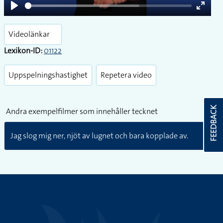
Play
Enter
fullsc
Videolänkar
Lexikon-ID:
01122
Uppspelningshastighet
Repetera video
FEEDBACK
Andra exempelfilmer som innehåller tecknet
Jag slog mig ner, njöt av lugnet och bara kopplade av.