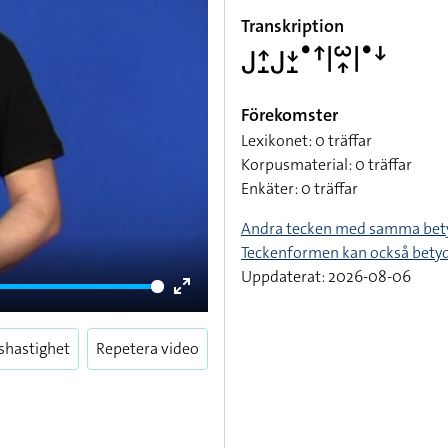
Transkription
􌤢􌤴􌤸􌤢􌥕􌤸􌤟􌦃􌥼􌥱􌥾􌥼􌤟􌦄
Förekomster
Lexikonet: 0 träffar
Korpusmaterial: 0 träffar
Enkäter: 0 träffar
Andra tecken med samma bet
Teckenformen kan också bety
Uppdaterat: 2026-08-06
Enter
fullscreen
shastighet
Repetera video