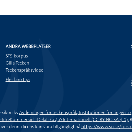
ANDRA WEBBPLATSER
STS-korpus
Gilla Tecken
Teckenspråksvideo
Fler länktips
exikon by
Avdelningen för teckenspråk, Institutionen för lingvisti
keKommersiell-DelaLika 4.0 Internationell (CC BY-NC-SA 4.0).
B
töver denna licens kan vara tillgängligt på
https://www.su.se/fors