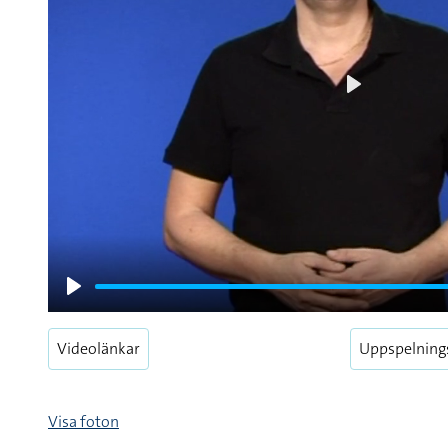
Play
Play
Videolänkar
Uppspelning
Visa foton