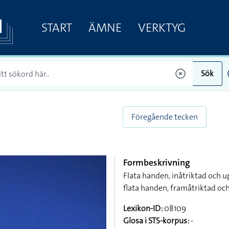
START
ÄMNE
VERKTYG
Sök
Föregående tecken
Formbeskrivning
Flata handen, inåtriktad och 
flata handen, framåtriktad och
Lexikon-ID:
08109
Glosa i STS-korpus:
-