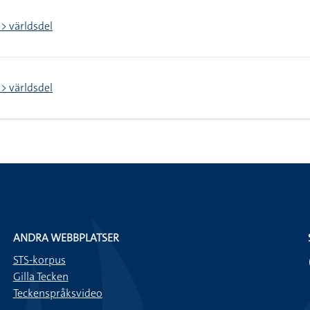
 > världsdel
 > världsdel
ANDRA WEBBPLATSER
STS-korpus
Gilla Tecken
Teckenspråksvideo