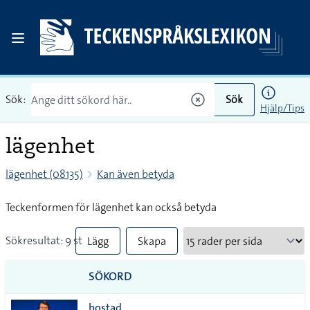
Sök:
Sök
Hjälp/Tips
lägenhet
lägenhet (08135)
Kan även betyda
Teckenformen för lägenhet kan också betyda
Sökresultat: 9 st
Lägg
Skapa
till
PDF
SÖKORD
alla i
bostad