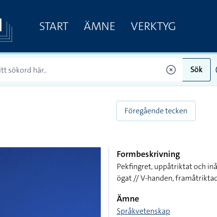
START
ÄMNE
VERKTYG
Sök
Föregående tecken
Formbeskrivning
Pekfingret, uppåtriktat och in
ögat // V-handen, framåtriktad
Ämne
Språkvetenskap