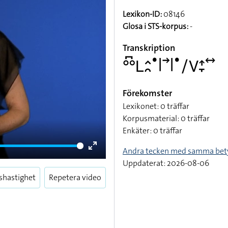
Lexikon-ID:
08146
Glosa i STS-korpus:
-
Transkription
􌤄􌥚􌥈􌤵􌥘􌤟􌥼􌥣􌥼􌤟􌥠􌤭􌤴􌥙􌥤
Förekomster
Lexikonet: 0 träffar
Korpusmaterial: 0 träffar
Enkäter: 0 träffar
Andra tecken med samma bet
Enter
Uppdaterat: 2026-08-06
fullscreen
shastighet
Repetera video