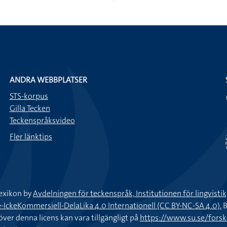
ANDRA WEBBPLATSER
STS-korpus
Gilla Tecken
Teckenspråksvideo
Fler länktips
exikon by
Avdelningen för teckenspråk, Institutionen för lingvisti
keKommersiell-DelaLika 4.0 Internationell (CC BY-NC-SA 4.0).
B
töver denna licens kan vara tillgängligt på
https://www.su.se/fors