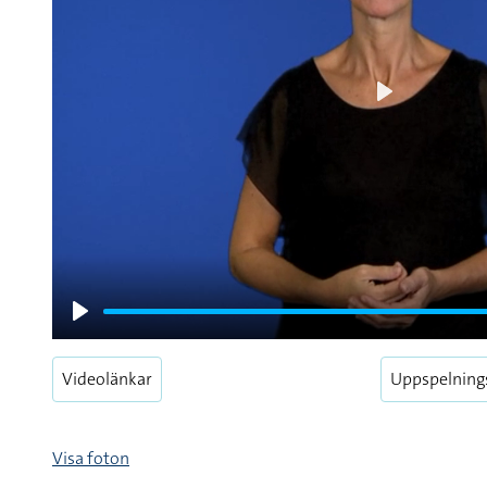
Play
Play
Videolänkar
Uppspelning
Visa foton