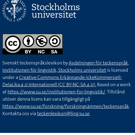
Svenskt teckenspråkslexikon by
Avdelningen för teckenspråk,
Institutionen för lingvistik, Stockholms universitet
is licensed
under a
Creative Commons Erkännande-IckeKommersiell-
DelaLika 4.0 Internationell (CC BY-NC-SA 4.0).
Based on a work
at
https://www.su.se/institutionen-for-lingvistik/
. Tillstånd
utöver denna licens kan vara tillgängligt på
https://www.su.se/forskning/forskningsämnen/teckenspråk
.
Kontakta oss via
teckenlexikon@ling.su.se
.