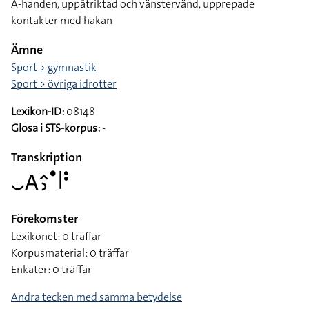
A-handen, uppåtriktad och vänstervänd, upprepade
kontakter med hakan
Ämne
Sport > gymnastik
Sport > övriga idrotter
Lexikon-ID:
08148
Glosa i STS-korpus:
-
Transkription
􌤛􌤤􌤵􌤶􌤟􌥼􌥻
Förekomster
Lexikonet: 0 träffar
Korpusmaterial: 0 träffar
Enkäter: 0 träffar
Andra tecken med samma betydelse