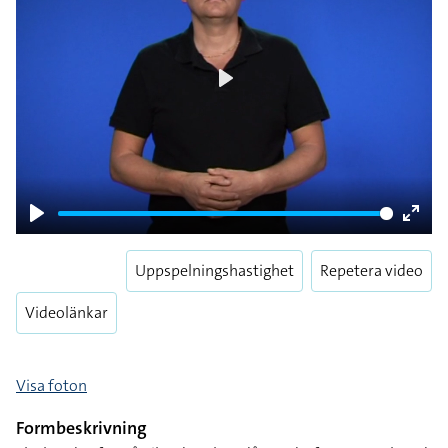
Play
Play
Enter
fulls
Uppspelningshastighet
Repetera video
Videolänkar
Visa foton
Formbeskrivning