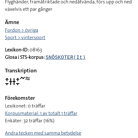
Flyghänder, framåtriktade och nedåtvända, förs upp och ned
växelvis ett par gånger
Ämne
Fordon > övriga
Sport > vintersport
Lexikon-ID:
08163
Glosa i STS-korpus:
SNÖSKOTER(It)
Transkription
􌤴􌥙􌥑􌥑􌤴􌥙􌥨􌦇
Förekomster
Lexikonet: 0 träffar
Korpusmaterial: 1 av totalt 1 träffar
Enkäter: 32 träffar (16%)
Andra tecken med samma betydelse