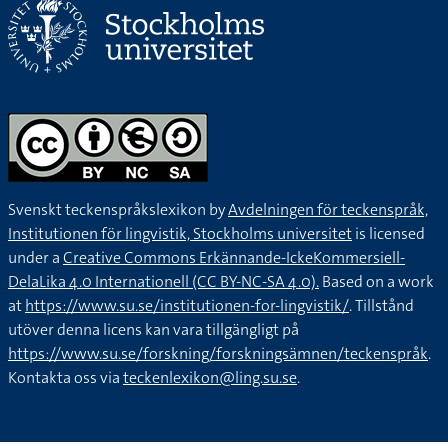
Svenskt teckenspråkslexikon by
Avdelningen för teckenspråk,
Institutionen för lingvistik, Stockholms universitet
is licensed
under a
Creative Commons Erkännande-IckeKommersiell-
DelaLika 4.0 Internationell (CC BY-NC-SA 4.0).
Based on a work
at
https://www.su.se/institutionen-for-lingvistik/
. Tillstånd
utöver denna licens kan vara tillgängligt på
https://www.su.se/forskning/forskningsämnen/teckenspråk
.
Kontakta oss via
teckenlexikon@ling.su.se
.