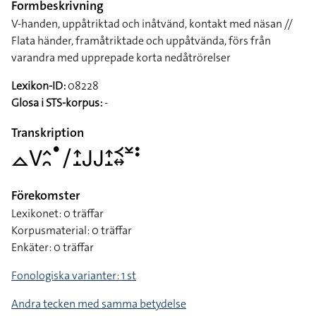
Formbeskrivning
V-handen, uppåtriktad och inåtvänd, kontakt med näsan //
Flata händer, framåtriktade och uppåtvända, förs från
varandra med upprepade korta nedåtrörelser
Lexikon-ID:
08228
Glosa i STS-korpus:
-
Transkription
􌤼􌤭􌤵􌥘􌤟􌥠􌤴􌤸􌤢􌤢􌤴􌤸􌥹􌦉􌥸􌥻
Förekomster
Lexikonet: 0 träffar
Korpusmaterial: 0 träffar
Enkäter: 0 träffar
Fonologiska varianter: 1 st
Andra tecken med samma betydelse