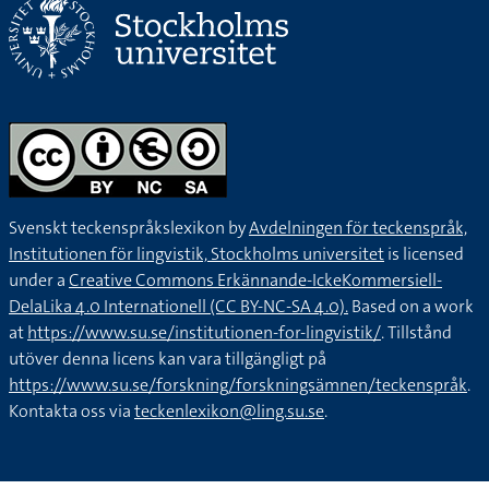
Svenskt teckenspråkslexikon by
Avdelningen för teckenspråk,
Institutionen för lingvistik, Stockholms universitet
is licensed
under a
Creative Commons Erkännande-IckeKommersiell-
DelaLika 4.0 Internationell (CC BY-NC-SA 4.0).
Based on a work
at
https://www.su.se/institutionen-for-lingvistik/
. Tillstånd
utöver denna licens kan vara tillgängligt på
https://www.su.se/forskning/forskningsämnen/teckenspråk
.
Kontakta oss via
teckenlexikon@ling.su.se
.