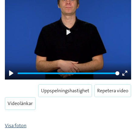
Play
Play
Enter
fulls
Uppspelningshastighet
Repetera video
Videolänkar
Visa foton