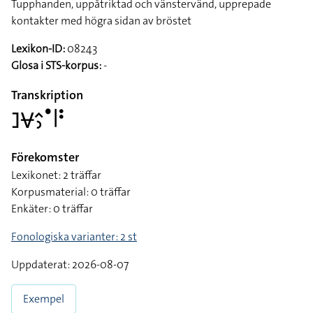
Tupphanden, uppåtriktad och vänstervänd, upprepade
kontakter med högra sidan av bröstet
Lexikon-ID:
08243
Glosa i STS-korpus:
-
Transkription
􌤔􌤮􌤵􌤶􌤟􌥼􌥻
Förekomster
Lexikonet: 2 träffar
Korpusmaterial: 0 träffar
Enkäter: 0 träffar
Fonologiska varianter: 2 st
Uppdaterat: 2026-08-07
Exempel