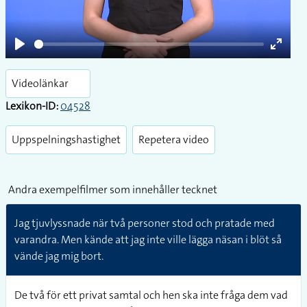
Play
Enter
fullsc
Videolänkar
Lexikon-ID:
04528
Uppspelningshastighet
Repetera video
Andra exempelfilmer som innehåller tecknet
Jag tjuvlyssnade när två personer stod och pratade med
varandra. Men kände att jag inte ville lägga näsan i blöt så
vände jag mig bort.
De två för ett privat samtal och hen ska inte fråga dem vad