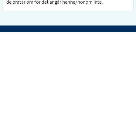
de pratar om för det angår henne/honom inte.
STOCKHOLMS UNIVERSITET
ANDRA WEBBPLATSER
Inst. för lingvistik
STS-korpus
SE-106 91 Stockholm
Gilla Tecken
Telefon: 08-16 23 47
Teckenspråksvideo
Kontakt
Fler länktips
Om webbplatsen
Cookieinställningar
SOCIALA MEDIER