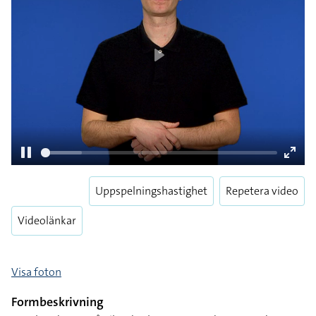
Uppspelningshastighet
Repetera video
Pause
Enter
Videolänkar
fulls
Visa foton
Formbeskrivning