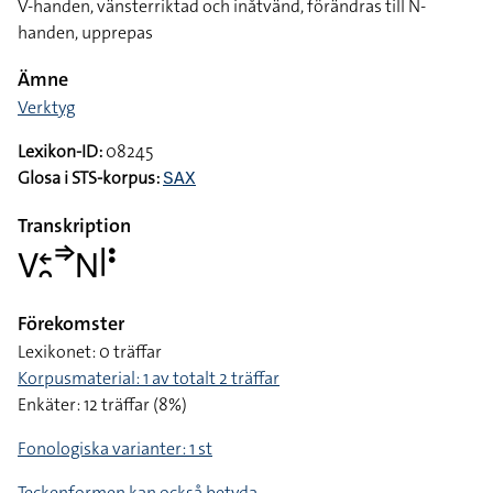
V-handen, vänsterriktad och inåtvänd, förändras till N-
handen, upprepas
Ämne
Verktyg
Lexikon-ID:
08245
Glosa i STS-korpus:
SAX
Transkription
􌤭􌥓􌥘􌦆􌥌􌥼􌥻
Förekomster
Lexikonet: 0 träffar
Korpusmaterial: 1 av totalt 2 träffar
Enkäter: 12 träffar (8%)
Fonologiska varianter: 1 st
Teckenformen kan också betyda