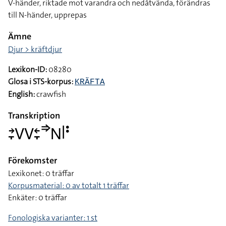
V-händer, riktade mot varandra och nedåtvända, förändras
till N-händer, upprepas
Ämne
Djur > kräftdjur
Lexikon-ID:
08280
Glosa i STS-korpus:
KRÄFTA
English:
crawfish
Transkription
􌥔􌥙􌤭􌤭􌥓􌥙􌦆􌥌􌥼􌥻
Förekomster
Lexikonet: 0 träffar
Korpusmaterial: 0 av totalt 1 träffar
Enkäter: 0 träffar
Fonologiska varianter: 1 st