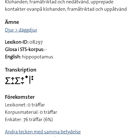
Klohanden, framåtriktad och nedåtvänd, upprepade
kontakter ovanpå klohanden, framåtriktad och uppåtvänd
Ämne
Djur > däggdjur
Lexikon-ID:
08297
Glosa i STS-korpus:
-
English:
hippopotamus
Transkription
􌤥􌤴􌤸􌤥􌤴􌥙􌤟􌥼􌥻
Förekomster
Lexikonet: 0 träffar
Korpusmaterial: 0 träffar
Enkäter: 76 träffar (6%)
Andra tecken med samma betydelse