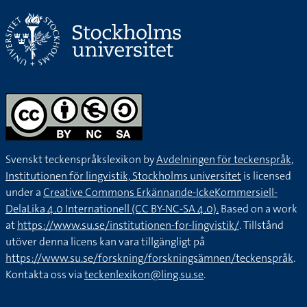
Svenskt teckenspråkslexikon by
Avdelningen för teckenspråk,
Institutionen för lingvistik, Stockholms universitet
is licensed
under a
Creative Commons Erkännande-IckeKommersiell-
DelaLika 4.0 Internationell (CC BY-NC-SA 4.0).
Based on a work
at
https://www.su.se/institutionen-for-lingvistik/
. Tillstånd
utöver denna licens kan vara tillgängligt på
https://www.su.se/forskning/forskningsämnen/teckenspråk
.
Kontakta oss via
teckenlexikon@ling.su.se
.