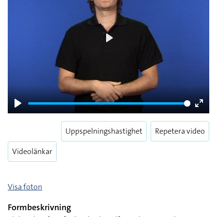
Play
Play
Enter
fulls
Uppspelningshastighet
Repetera video
Videolänkar
Visa foton
Formbeskrivning