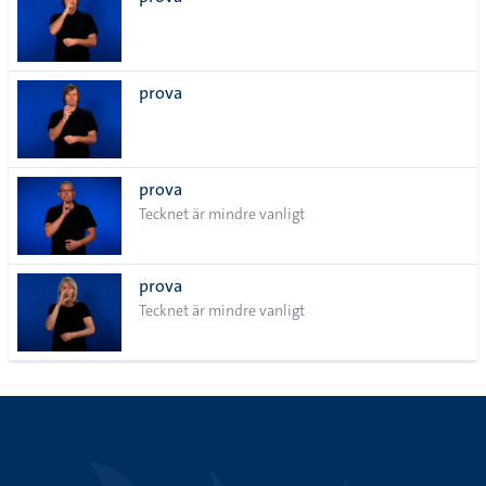
lista
prova
prova
Tecknet är mindre vanligt
prova
Tecknet är mindre vanligt