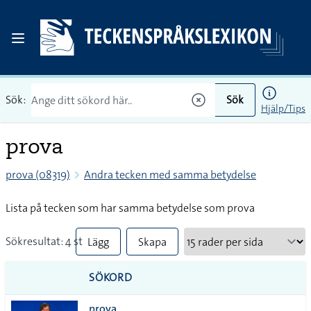
Sök:
Sök
Hjälp/Tips
prova
prova (08319)
Andra tecken med samma betydelse
Lista på tecken som har samma betydelse som prova
Sökresultat: 4 st
Lägg
Skapa
till
PDF
SÖKORD
alla i
prova