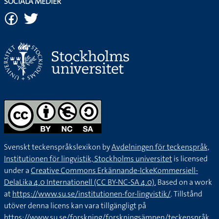
SOCIALA MEDIER
Svenskt teckenspråkslexikon by
Avdelningen för teckenspråk,
Institutionen för lingvistik, Stockholms universitet
is licensed
under a
Creative Commons Erkännande-IckeKommersiell-
DelaLika 4.0 Internationell (CC BY-NC-SA 4.0).
Based on a work
at
https://www.su.se/institutionen-for-lingvistik/
. Tillstånd
utöver denna licens kan vara tillgängligt på
https://www.su.se/forskning/forskningsämnen/teckenspråk
.