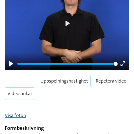
Play
Play
Enter
fulls
Uppspelningshastighet
Repetera video
Videolänkar
Visa foton
Formbeskrivning