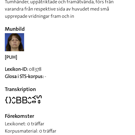
Tumhänder, uppåtriktade och framåtvända, förs från
varandra från respektive sida av huvudet med små
upprepade vridningar fram och in
Munbild
[PUH]
Lexikon-ID:
08378
Glosa i STS-korpus:
-
Transkription
􌤾􌤵􌤷􌤧􌤧􌤵􌤷􌥹􌦉􌥲􌦋
Förekomster
Lexikonet: 0 träffar
Korpusmaterial: 0 träffar