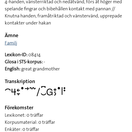
4-handen, vänsterriktad och nedåtvänd, förs åt höger med
spelande fingrar och bibehållen kontakt med pannan //
Knutna handen, framåtriktad och vänstervänd, upprepade
kontakter under hakan
Ämne
Familj
Lexikon-ID:
08414
Glosa i STS-korpus:
-
English:
great grandmother
Transkription
􌤃􌦪􌥓􌥙􌤟􌥣􌥳􌥠􌤛􌥚􌤦􌤴􌤶􌤟􌥼􌥻
Förekomster
Lexikonet: 0 träffar
Korpusmaterial: 0 träffar
Enkäter: 0 träffar