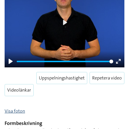
Play
Play
Enter
fulls
Uppspelningshastighet
Repetera video
Videolänkar
Visa foton
Formbeskrivning