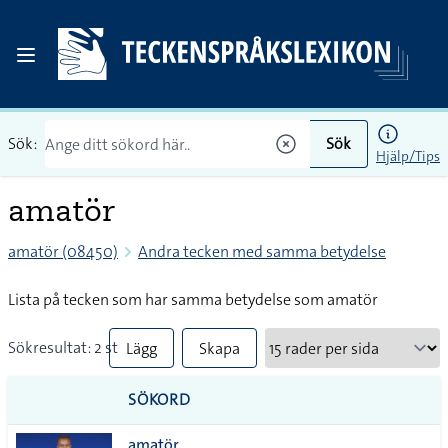
Sök:
Sök
Hjälp/Tips
amatör
amatör (08450)
Andra tecken med samma betydelse
Lista på tecken som har samma betydelse som amatör
Sökresultat: 2 st
Lägg
Skapa
till
PDF
SÖKORD
alla i
amatör