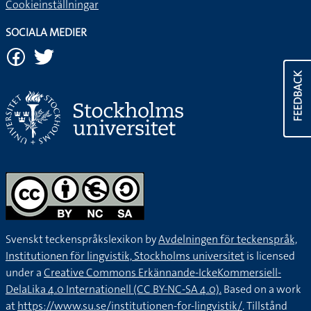
Cookieinställningar
SOCIALA MEDIER
FEEDBACK
Svenskt teckenspråkslexikon by
Avdelningen för teckenspråk,
Institutionen för lingvistik, Stockholms universitet
is licensed
under a
Creative Commons Erkännande-IckeKommersiell-
DelaLika 4.0 Internationell (CC BY-NC-SA 4.0).
Based on a work
at
https://www.su.se/institutionen-for-lingvistik/
. Tillstånd