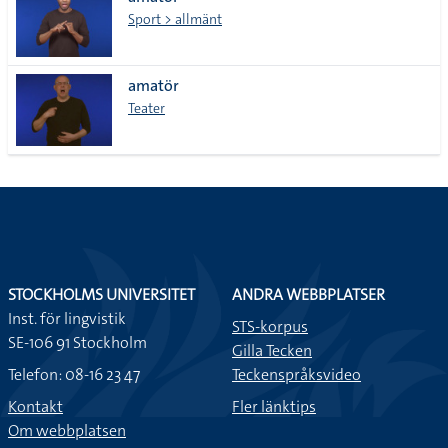
lista
Sport > allmänt
amatör
Teater
STOCKHOLMS UNIVERSITET
ANDRA WEBBPLATSER
Inst. för lingvistik
STS-korpus
SE-106 91 Stockholm
Gilla Tecken
Telefon: 08-16 23 47
Teckenspråksvideo
Kontakt
Fler länktips
Om webbplatsen