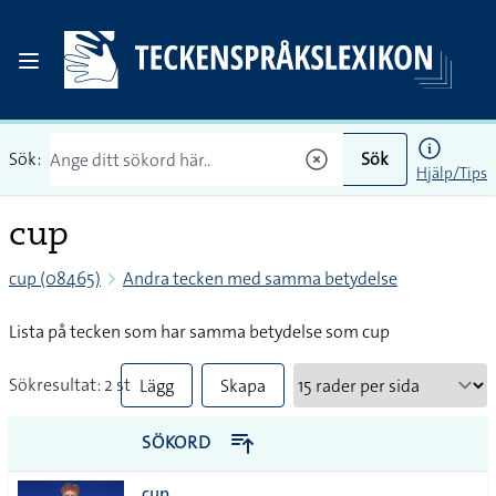
Sök:
Sök
Hjälp/Tips
cup
cup (08465)
Andra tecken med samma betydelse
Lista på tecken som har samma betydelse som cup
Sökresultat: 2 st
Lägg
Skapa
till
PDF
SÖKORD
alla i
cup