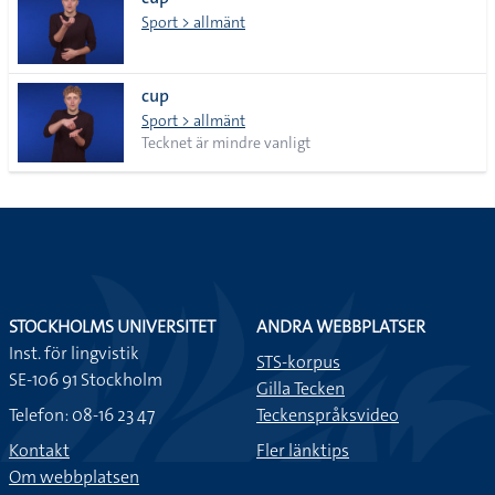
lista
Sport > allmänt
cup
Sport > allmänt
Tecknet är mindre vanligt
STOCKHOLMS UNIVERSITET
ANDRA WEBBPLATSER
Inst. för lingvistik
STS-korpus
SE-106 91 Stockholm
Gilla Tecken
Telefon: 08-16 23 47
Teckenspråksvideo
Kontakt
Fler länktips
Om webbplatsen