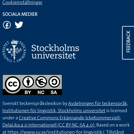
Cookieinställningar
SOCIALA MEDIER
FEEDBACK
Svenskt teckenspråkslexikon by
Avdelningen för teckenspråk,
Institutionen för lingvistik, Stockholms universitet
is licensed
under a
Creative Commons Erkännande-IckeKommersiell-
DelaLika 4.0 Internationell (CC BY-NC-SA 4.0).
Based on a work
at
https://www.su.se/institutionen-for-lingvistik/
. Tillstånd