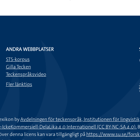
ANDRA WEBBPLATSER
STS-korpus
Gilla Tecken
Teckenspråksvideo
Fler länktips
exikon by
Avdelningen för teckenspråk, Institutionen för lingvisti
keKommersiell-DelaLika 4.0 Internationell (CC BY-NC-SA 4.0).
B
töver denna licens kan vara tillgängligt på
https://www.su.se/fors