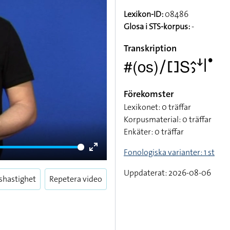
Lexikon-ID:
08486
Glosa i STS-korpus:
-
Transkription
#(os)􌥠􌤓􌥅􌤵􌤶􌦄􌥼􌤟
Förekomster
Lexikonet: 0 träffar
Korpusmaterial: 0 träffar
Enkäter: 0 träffar
Fonologiska varianter: 1 st
Enter
fullscreen
Uppdaterat: 2026-08-06
shastighet
Repetera video