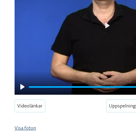
Play
Play
Videolänkar
Uppspelning
Visa foton