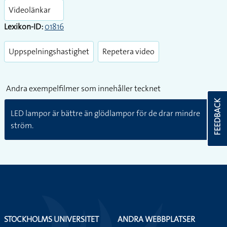
fullsc
Videolänkar
Lexikon-ID:
01816
Uppspelningshastighet
Repetera video
Andra exempelfilmer som innehåller tecknet
FEEDBACK
LED lampor är bättre än glödlampor för de drar mindre
ström.
STOCKHOLMS UNIVERSITET
ANDRA WEBBPLATSER