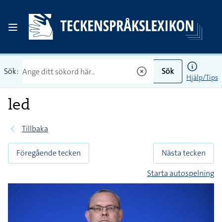
Sök:
Sök
Hjälp/Tips
led
Tillbaka
Föregående tecken
Nästa tecken
Starta autospelning