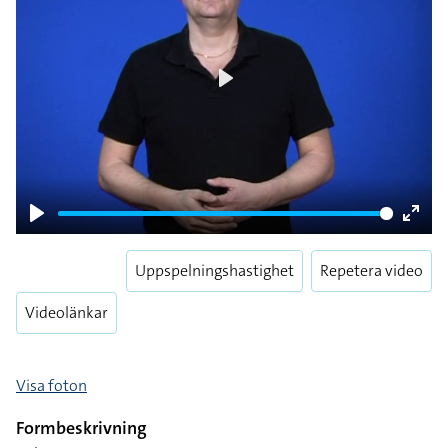
Play
Play
Enter
fulls
Uppspelningshastighet
Repetera video
Videolänkar
Visa foton
Formbeskrivning