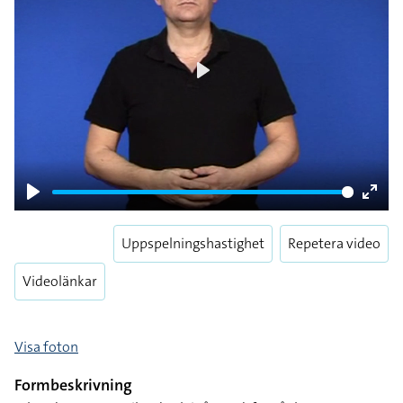
Play
Play
Enter
fulls
Uppspelningshastighet
Repetera video
Videolänkar
Visa foton
Formbeskrivning