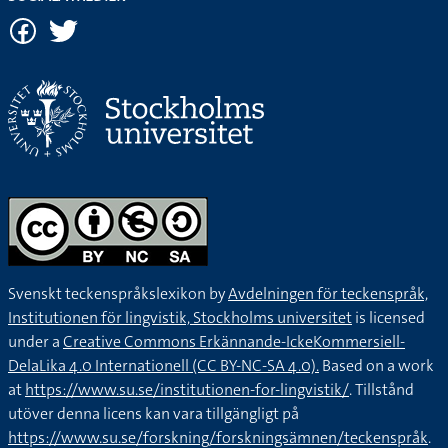
Svenskt teckenspråkslexikon by
Avdelningen för teckenspråk,
Institutionen för lingvistik, Stockholms universitet
is licensed
under a
Creative Commons Erkännande-IckeKommersiell-
DelaLika 4.0 Internationell (CC BY-NC-SA 4.0).
Based on a work
at
https://www.su.se/institutionen-for-lingvistik/
. Tillstånd
utöver denna licens kan vara tillgängligt på
https://www.su.se/forskning/forskningsämnen/teckenspråk
.