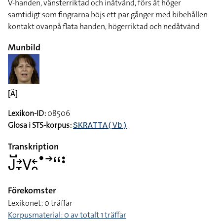
V-handen, vänsterriktad och inåtvänd, förs åt höger
samtidigt som fingrarna böjs ett par gånger med bibehållen
kontakt ovanpå flata handen, högerriktad och nedåtvänd
Munbild
[Ä]
Lexikon-ID:
08506
Glosa i STS-korpus:
SKRATTA(Vb)
Transkription
􌤢􌤹􌥔􌥙􌤭􌥓􌥘􌤟􌥣􌦨􌥻
Förekomster
Lexikonet: 0 träffar
Korpusmaterial: 0 av totalt 1 träffar