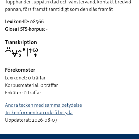
Tupphanden, uppåtriktad och vänstervänd, kontakt bredvid
pannan, förs framåt samtidigt som den slås framåt
Lexikon-ID:
08566
Glosa i STS-korpus:
-
Transkription
􌤃􌤺􌤮􌤵􌤶􌤟􌥼􌦃􌥱􌥾
Förekomster
Lexikonet: 0 träffar
Korpusmaterial: 0 träffar
Enkäter: 0 träffar
Andra tecken med samma betydelse
Teckenformen kan också betyda
Uppdaterat: 2026-08-07