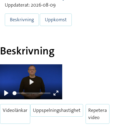
Uppdaterat: 2026-08-09
Beskrivning
Uppkomst
Beskrivning
Play
Play
Enter
fullscreen
Videolänkar
Uppspelningshastighet
Repetera
video