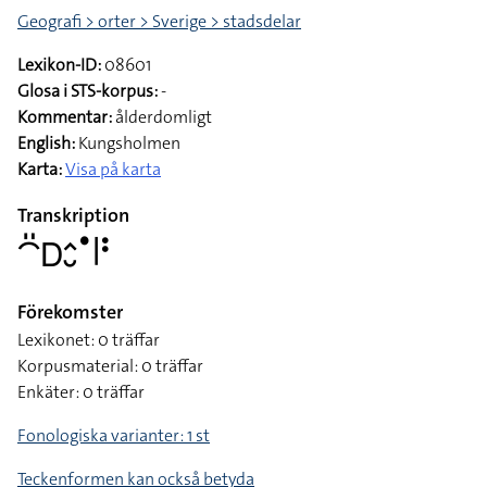
Geografi > orter > Sverige > stadsdelar
Lexikon-ID:
08601
Glosa i STS-korpus:
-
Kommentar:
ålderdomligt
English:
Kungsholmen
Karta:
Visa på karta
Transkription
􌤃􌤺􌦫􌤵􌤷􌤟􌥼􌥻
Förekomster
Lexikonet: 0 träffar
Korpusmaterial: 0 träffar
Enkäter: 0 träffar
Fonologiska varianter: 1 st
Teckenformen kan också betyda