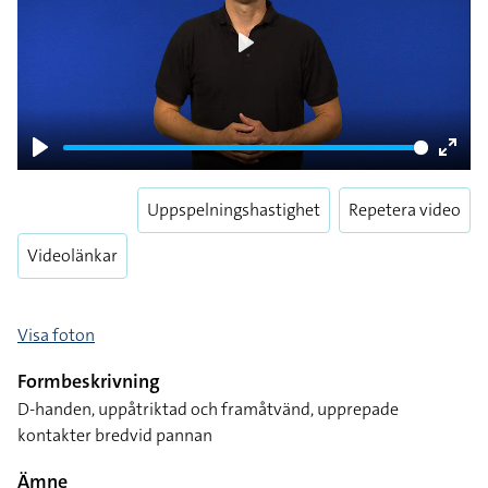
Play
Play
Enter
fulls
Uppspelningshastighet
Repetera video
Videolänkar
Visa foton
Formbeskrivning
D-handen, uppåtriktad och framåtvänd, upprepade
kontakter bredvid pannan
Ämne