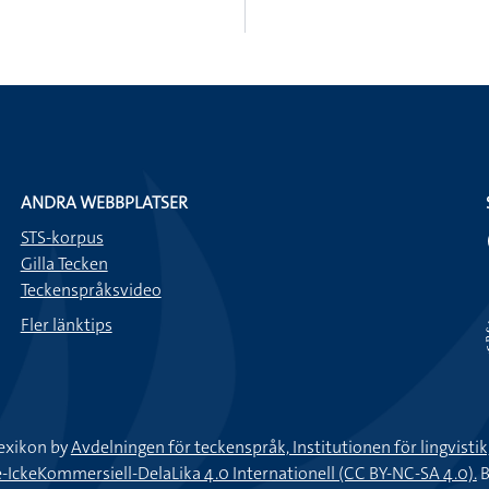
ANDRA WEBBPLATSER
STS-korpus
Gilla Tecken
Teckenspråksvideo
Fler länktips
exikon by
Avdelningen för teckenspråk, Institutionen för lingvisti
keKommersiell-DelaLika 4.0 Internationell (CC BY-NC-SA 4.0).
B