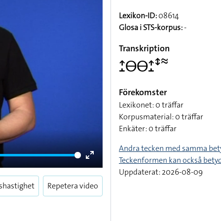
Lexikon-ID:
08614
Glosa i STS-korpus:
-
Transkription
􌤴􌤸􌤫􌤫􌤴􌤸􌥥􌦇
Förekomster
Lexikonet: 0 träffar
Korpusmaterial: 0 träffar
Enkäter: 0 träffar
Andra tecken med samma bet
Teckenformen kan också bety
Enter
Uppdaterat: 2026-08-09
fullscreen
shastighet
Repetera video