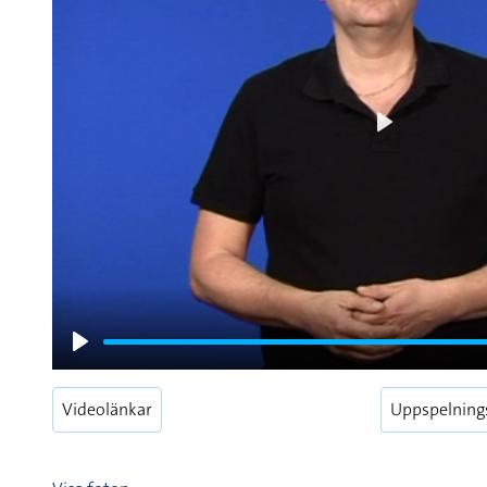
Play
Play
Videolänkar
Uppspelning