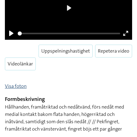
Play
Pause
Enter
Uppspelningshastighet
Repetera video
fulls
Videolänkar
Visa foton
Formbeskrivning