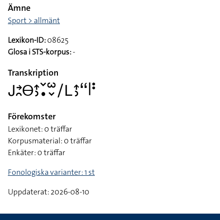
Hållhanden, framåtriktad och nedåtvänd, förs nedåt med
medial kontakt bakom flata handen, högerriktad och
inåtvänd, samtidigt som den slås nedåt // // Pekfingret,
framåtriktat och vänstervänt, fingret böjs ett par gånger
Ämne
Sport > allmänt
Lexikon-ID:
08625
Glosa i STS-korpus:
-
Transkription
􌤢􌥔􌥘􌤫􌤴􌤶􌥧􌥡􌥱􌦀􌥠􌥈􌤴􌤶􌦨􌥼􌥻
Förekomster
Lexikonet: 0 träffar
Korpusmaterial: 0 träffar
Enkäter: 0 träffar