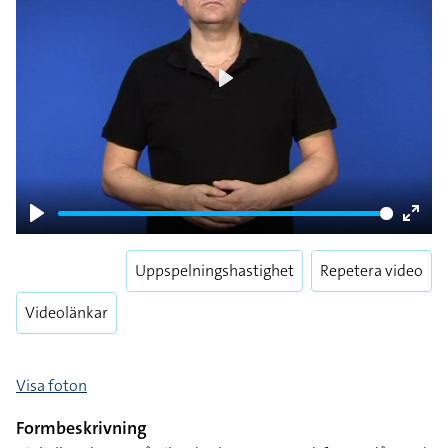
Play
Play
Enter
fulls
Uppspelningshastighet
Repetera video
Videolänkar
Visa foton
Formbeskrivning