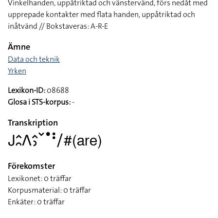
Vinkelhanden, uppåtriktad och vänstervänd, förs nedåt med
upprepade kontakter med flata handen, uppåtriktad och
inåtvänd // Bokstaveras: A-R-E
Ämne
Data och teknik
Yrken
Lexikon-ID:
08688
Glosa i STS-korpus:
-
Transkription
􌤢􌤵􌥘􌤣􌤵􌤶􌥧􌤟􌥻􌥠#(are)
Förekomster
Lexikonet: 0 träffar
Korpusmaterial: 0 träffar
Enkäter: 0 träffar