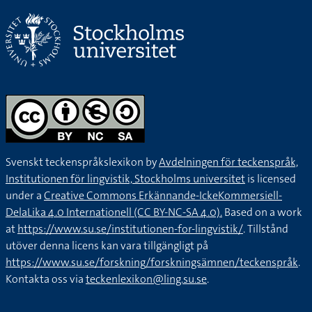
Svenskt teckenspråkslexikon by
Avdelningen för teckenspråk,
Institutionen för lingvistik, Stockholms universitet
is licensed
under a
Creative Commons Erkännande-IckeKommersiell-
DelaLika 4.0 Internationell (CC BY-NC-SA 4.0).
Based on a work
at
https://www.su.se/institutionen-for-lingvistik/
. Tillstånd
utöver denna licens kan vara tillgängligt på
https://www.su.se/forskning/forskningsämnen/teckenspråk
.
Kontakta oss via
teckenlexikon@ling.su.se
.