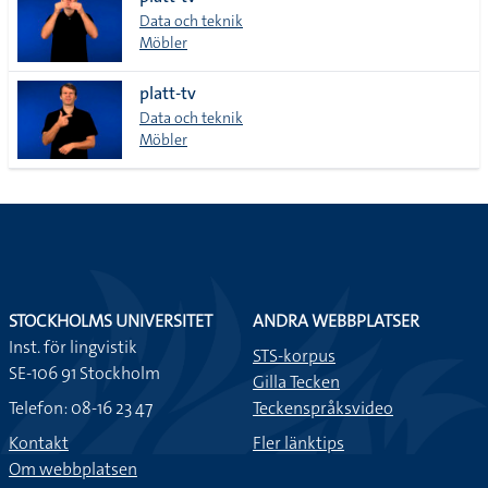
lista
Data och teknik
Möbler
platt-tv
Data och teknik
Möbler
STOCKHOLMS UNIVERSITET
ANDRA WEBBPLATSER
Inst. för lingvistik
STS-korpus
SE-106 91 Stockholm
Gilla Tecken
Telefon: 08-16 23 47
Teckenspråksvideo
Kontakt
Fler länktips
Om webbplatsen