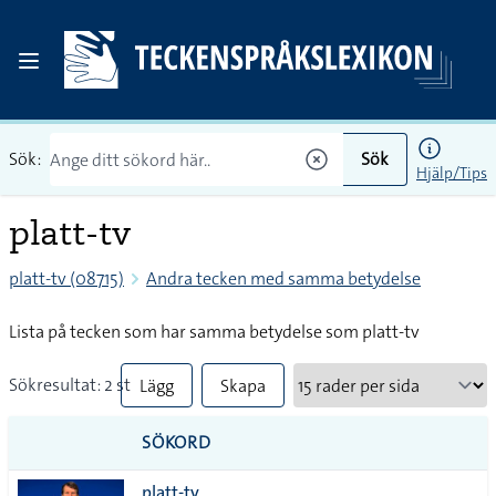
Sök:
Sök
Hjälp/Tips
platt-tv
platt-tv (08715)
Andra tecken med samma betydelse
Lista på tecken som har samma betydelse som platt-tv
Sökresultat: 2 st
Lägg
Skapa
till
PDF
SÖKORD
alla i
platt-tv