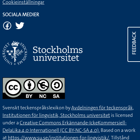
Cookieinställningar
SOCIALA MEDIER
FEEDBACK
Svenskt teckenspråkslexikon by
Avdelningen för teckenspråk,
Institutionen för lingvistik, Stockholms universitet
is licensed
under a
Creative Commons Erkännande-IckeKommersiell-
DelaLika 4.0 Internationell (CC BY-NC-SA 4.0).
Based on a work
at
https://www.su.se/institutionen-for-lingvistik/
. Tillstånd