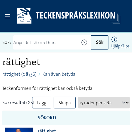
Sök:
Sök
Hjälp/Tips
rättighet
rättighet (08736)
Kan även betyda
Teckenformen för rättighet kan också betyda
Sökresultat: 2 st
Lägg
Skapa
till
PDF
SÖKORD
alla i
rättighet