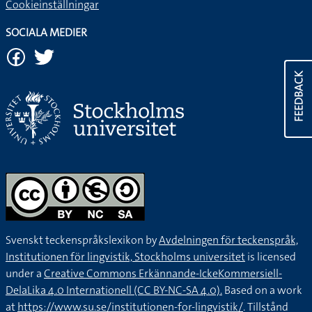
Cookieinställningar
SOCIALA MEDIER
FEEDBACK
Svenskt teckenspråkslexikon by
Avdelningen för teckenspråk,
Institutionen för lingvistik, Stockholms universitet
is licensed
under a
Creative Commons Erkännande-IckeKommersiell-
DelaLika 4.0 Internationell (CC BY-NC-SA 4.0).
Based on a work
at
https://www.su.se/institutionen-for-lingvistik/
. Tillstånd