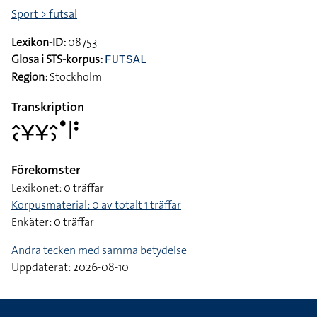
Sport > futsal
Lexikon-ID:
08753
Glosa i STS-korpus:
FUTSAL
Region:
Stockholm
Transkription
􌤵􌥗􌥃􌥃􌤵􌤶􌤟􌥼􌥻
Förekomster
Lexikonet: 0 träffar
Korpusmaterial: 0 av totalt 1 träffar
Enkäter: 0 träffar
Andra tecken med samma betydelse
Uppdaterat: 2026-08-10