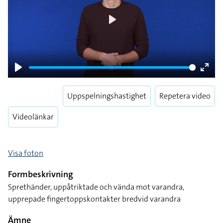
Play
Play
Enter
fulls
Uppspelningshastighet
Repetera video
Videolänkar
Visa foton
Formbeskrivning
Sprethänder, uppåtriktade och vända mot varandra,
upprepade fingertoppskontakter bredvid varandra
Ämne