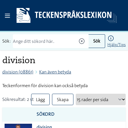
Sök:
Sök
Hjälp/Tips
division
division (08861)
Kan även betyda
Teckenformen för division kan också betyda
Sökresultat: 2 st
Lägg
Skapa
till
PDF
SÖKORD
alla i
division