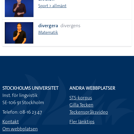
lista
Sport > allmänt
divergera
divergens
Matematik
STOCKHOLMS UNIVERSITET
ANDRA WEBBPLATSER
Inst. för lingvistik
STS-korpus
SE-106 91 Stockholm
Gilla Tecken
Telefon: 08-16 23 47
Teckenspråksvideo
Kontakt
Fler länktips
Om webbplatsen