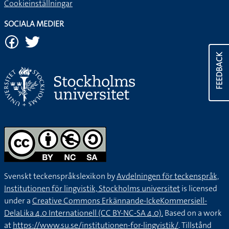
Cookieinställningar
SOCIALA MEDIER
FEEDBACK
Svenskt teckenspråkslexikon by
Avdelningen för teckenspråk,
Institutionen för lingvistik, Stockholms universitet
is licensed
under a
Creative Commons Erkännande-IckeKommersiell-
DelaLika 4.0 Internationell (CC BY-NC-SA 4.0).
Based on a work
at
https://www.su.se/institutionen-for-lingvistik/
. Tillstånd