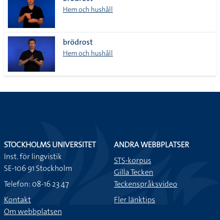
lista
Hem och hushåll
brödrost
Hem och hushåll
STOCKHOLMS UNIVERSITET
ANDRA WEBBPLATSER
Inst. för lingvistik
STS-korpus
SE-106 91 Stockholm
Gilla Tecken
Telefon: 08-16 23 47
Teckenspråksvideo
Kontakt
Fler länktips
Om webbplatsen