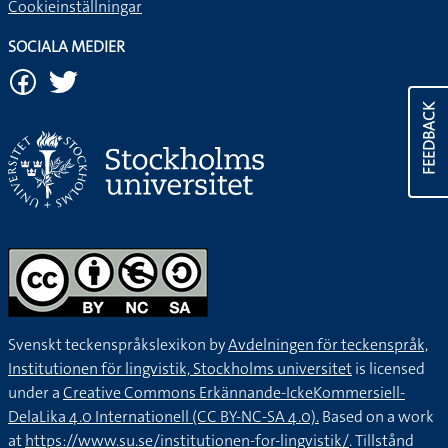
Cookieinställningar
SOCIALA MEDIER
FEEDBACK
Svenskt teckenspråkslexikon by
Avdelningen för teckenspråk,
Institutionen för lingvistik, Stockholms universitet
is licensed
under a
Creative Commons Erkännande-IckeKommersiell-
DelaLika 4.0 Internationell (CC BY-NC-SA 4.0).
Based on a work
at
https://www.su.se/institutionen-for-lingvistik/
. Tillstånd