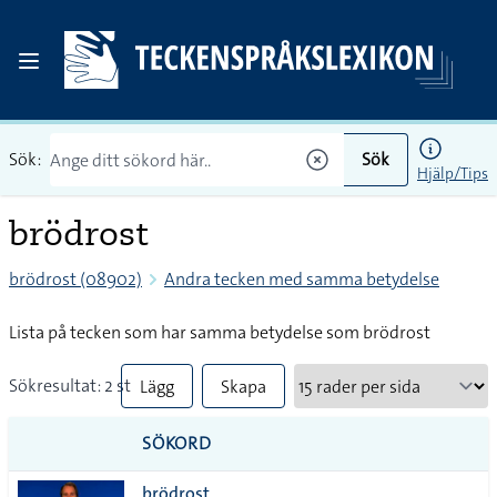
Sök:
Sök
Hjälp/Tips
brödrost
brödrost (08902)
Andra tecken med samma betydelse
Lista på tecken som har samma betydelse som brödrost
Sökresultat: 2 st
Lägg
Skapa
till
PDF
SÖKORD
alla i
brödrost