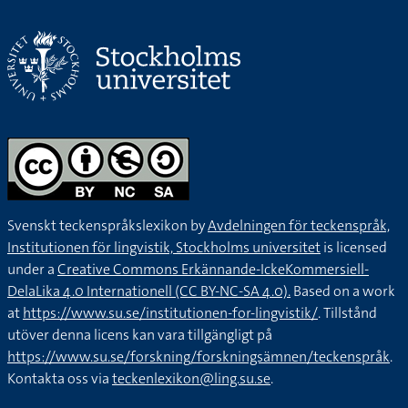
Svenskt teckenspråkslexikon by
Avdelningen för teckenspråk,
Institutionen för lingvistik, Stockholms universitet
is licensed
under a
Creative Commons Erkännande-IckeKommersiell-
DelaLika 4.0 Internationell (CC BY-NC-SA 4.0).
Based on a work
at
https://www.su.se/institutionen-for-lingvistik/
. Tillstånd
utöver denna licens kan vara tillgängligt på
https://www.su.se/forskning/forskningsämnen/teckenspråk
.
Kontakta oss via
teckenlexikon@ling.su.se
.