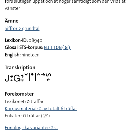
förs slutligen uppåt och åt höger samtidigt som den vrids åt
vänster
Ämne
Siffror > grundtal
Lexikon-ID:
08940
Glosa i STS-korpus:
NITTON(G)
English:
nineteen
Transkription
􌤢􌥔􌤸􌤦􌤴􌥙􌥧􌥼􌤟􌥼􌥦􌥣􌥲􌦈
Förekomster
Lexikonet: 0 träffar
Korpusmaterial: 0 av totalt 6 träffar
Enkäter: 17 träffar (5%)
Fonologiska varianter: 2 st