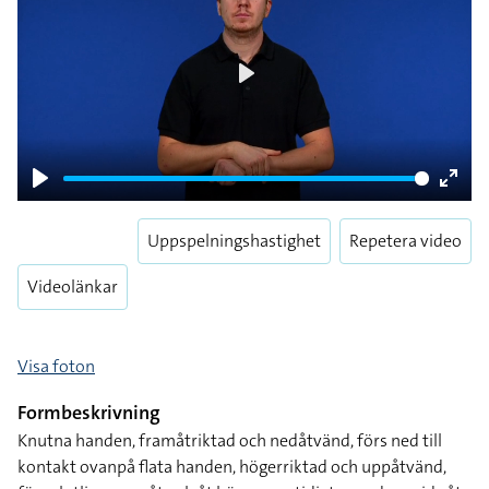
Play
Play
Enter
fulls
Uppspelningshastighet
Repetera video
Videolänkar
Visa foton
Formbeskrivning
Knutna handen, framåtriktad och nedåtvänd, förs ned till
kontakt ovanpå flata handen, högerriktad och uppåtvänd,