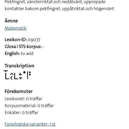
Pekfingret, vänsterriktat och nedåtvänt, upprepade
kontakter bakom pekfingret, uppåtriktat och högervänt
Ämne
Matematik
Lexikon-ID:
09077
Glosa i STS-korpus:
-
English:
to add
Transkription
􌥈􌤻􌤵􌥗􌥈􌥓􌥙􌤟􌥼􌥻
Förekomster
Lexikonet: 0 träffar
Korpusmaterial: 0 träffar
Enkäter: 0 träffar
Fonologiska varianter: 1 st