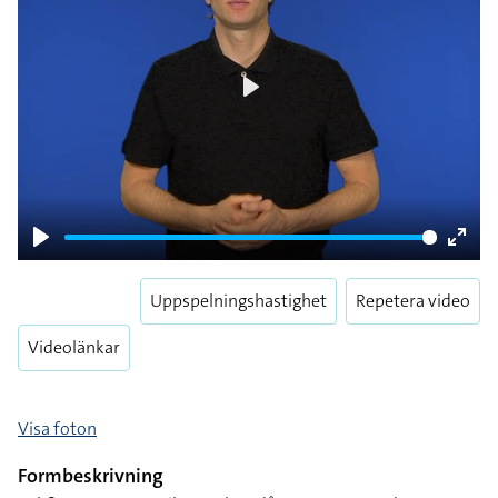
Play
Play
Enter
fulls
Uppspelningshastighet
Repetera video
Videolänkar
Visa foton
Formbeskrivning