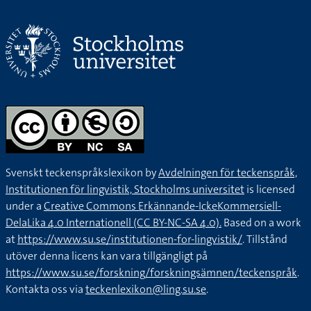
Svenskt teckenspråkslexikon by
Avdelningen för teckenspråk,
Institutionen för lingvistik, Stockholms universitet
is licensed
under a
Creative Commons Erkännande-IckeKommersiell-
DelaLika 4.0 Internationell (CC BY-NC-SA 4.0).
Based on a work
at
https://www.su.se/institutionen-for-lingvistik/
. Tillstånd
utöver denna licens kan vara tillgängligt på
https://www.su.se/forskning/forskningsämnen/teckenspråk
.
Kontakta oss via
teckenlexikon@ling.su.se
.